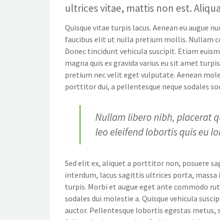
ultrices vitae, mattis non est. Aliq
Quisque vitae turpis lacus. Aenean eu augue nu
faucibus elit ut nulla pretium mollis. Nullam
Donec tincidunt vehicula suscipit. Etiam euism
magna quis ex gravida varius eu sit amet turpis. 
pretium nec velit eget vulputate. Aenean moles
porttitor dui, a pellentesque neque sodales sod
Nullam libero nibh, placerat q
leo eleifend lobortis quis eu l
Sed elit ex, aliquet a porttitor non, posuere sa
interdum, lacus sagittis ultrices porta, mass
turpis. Morbi et augue eget ante commodo rutr
sodales dui molestie a. Quisque vehicula suscip
auctor. Pellentesque lobortis egestas metus, so