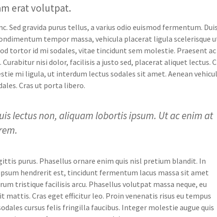
uam erat volutpat.
nc. Sed gravida purus tellus, a varius odio euismod fermentum. Dui
 condimentum tempor massa, vehicula placerat ligula scelerisque u
od tortor id mi sodales, vitae tincidunt sem molestie. Praesent ac
Curabitur nisi dolor, facilisis a justo sed, placerat aliquet lectus. 
tie mi ligula, ut interdum lectus sodales sit amet. Aenean vehicu
ales. Cras ut porta libero.
uis lectus non, aliquam lobortis ipsum. Ut ac enim at
orem.
gittis purus. Phasellus ornare enim quis nisl pretium blandit. In
a ipsum hendrerit est, tincidunt fermentum lacus massa sit amet
um tristique facilisis arcu. Phasellus volutpat massa neque, eu
it mattis. Cras eget efficitur leo. Proin venenatis risus eu tempus
dales cursus felis fringilla faucibus. Integer molestie augue quis