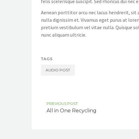
felis scelerisque suscipit. Sed rhoncus dui nec
Aenean porttitor arcu nec lacus hendrerit, sit 
nulla dignissim et. Vivamus eget purus at lorem
pretium vestibulum vel vitae nulla. Quisque sol
nunc aliquam ultricie.
TAGS
AUDIO POST
PREVIOUS POST
All in One Recycling