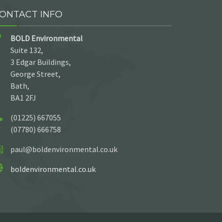
ONTACT INFO
BOLD Environmental
Suite 132,
3 Edgar Buildings,
George Street,
Bath,
BA1 2FJ
(01225) 667055
(07780) 666758
paul@boldenvironmental.co.uk
boldenvironmental.co.uk